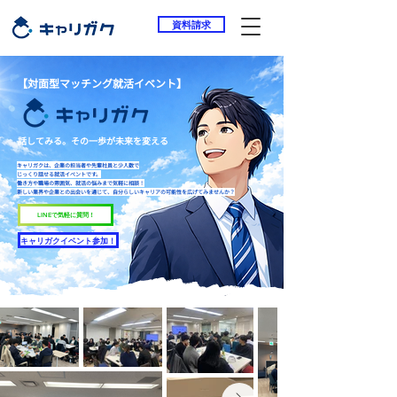
資料請求
​【対面型マッチング就活イベント】
話してみる。その一歩が未来を変える
キャリガクは、企業の担当者や先輩社員と少人数で
じっくり話せる就活イベントです。
働き方や職場の雰囲気、就活の悩みまで気軽に相談！
新しい業界や企業との出会いを通じて、自分らしいキャリアの可能性を広げてみませんか？
LINEで気軽に質問！
キャリガクイベント参加！