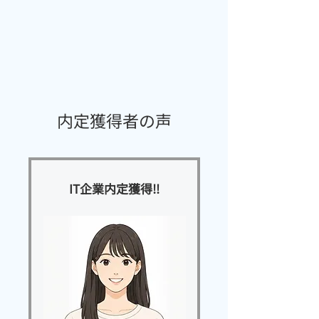
​内定獲得者の声
​IT企業内定獲得‼