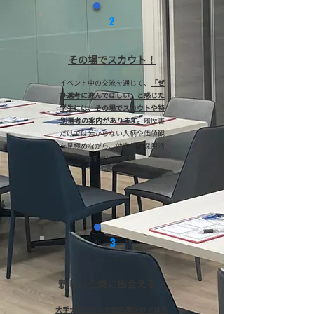
2
​その場でスカウト！
イベント中の交流を通じて、
「ぜ
ひ選考に進んでほしい」と感じた
学生には、その場でスカウトや特
別選考の案内があります。
履歴書
だけでは分からない人柄や価値観
を見極めながら、効率的な採用活
動を実現します。
3
新しい​企業に出会える！
大手ナビサイトや知名度だけでは見