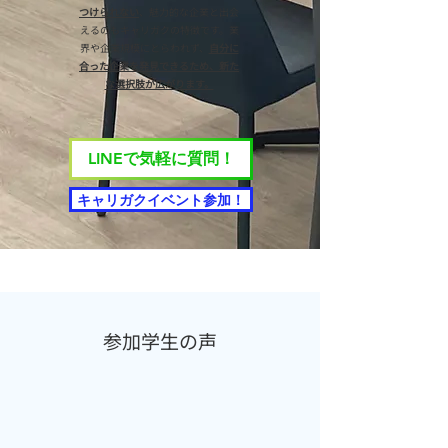
つけられない
、魅力的な企業と出会
えるのもキャリガクの特徴です。業
界や企業規模にとらわれず、
自分に
合った企業を発見できるため、新た
な選択肢が広がります。
LINEで気軽に質問！
キャリガクイベント参加！
​参加学生の声