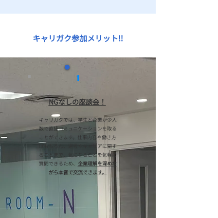
​キャリガク参加メリット‼︎
1
​NGなしの座談会！
キャリガクでは、学生と企業が少人
数で直接コミュニケーションを取る
ことができます。仕事内容や働き方
はもちろん、選考やキャリアに関す
ることまで、気になることを気軽に
質問できるため、
企業理解を深めな
がら本音で交流できます。