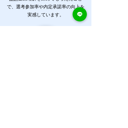
で、選考参加率や内定承諾率の向上を
実感しています。
​C社
IT業界
イベント中から学生の反応を直接感じ
ることができ、
当社に興味を持ってく
れる学生と効率よく出会えました。
採
用だけでなく、自社の魅力を見直す良